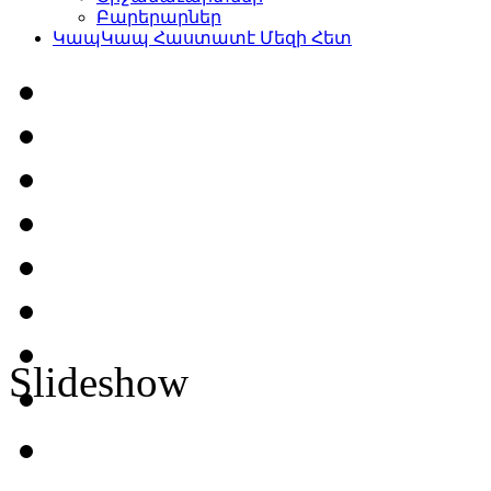
Բարերարներ
Կապ
Կապ Հաստատէ Մեզի Հետ
Slideshow