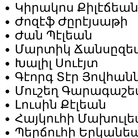
Կիրակոս Քիլէճեա
Ժոզէֆ Ժըրէյսաթի
Ժան Պէլեան
Մարտիկ Ճանսըզե
Խալիլ Սուէյտ
Գէորգ Տէր Յովհան
Մուշեղ Գարագաշե
Լուսին Քէլեան
Հայկուհի Մախուլ
Պերճուհի Երկանե