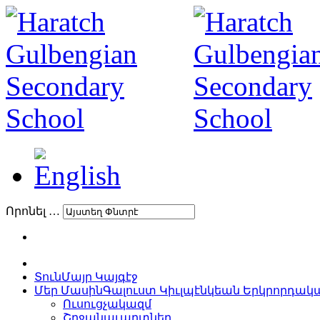
Որոնել …
Տուն
Մայր Կայգէջ
Մեր Մասին
Գալուստ Կիւլպէնկեան Երկրորդա
Ուսուցչակազմ
Շրջանաւարտներ