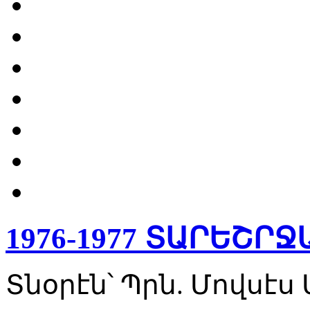
1976-1977 ՏԱՐԵՇՐ
Տնօրէն՝ Պրն. Մովսէ