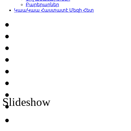
Բարերարներ
Կապ
Կապ Հաստատէ Մեզի Հետ
Slideshow