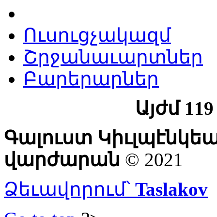
Ուսուցչակազմ
Շրջանաւարտներ
Բարերարներ
Այժմ 11
Գալուստ Կիւլպէնկե
վարժարան
© 2021
Ձեւավորում՝
Taslakov