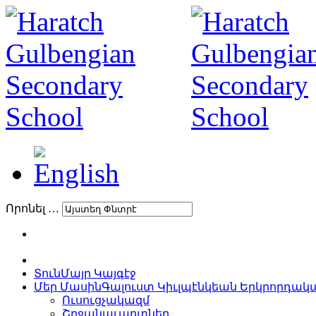
Որոնել …
Տուն
Մայր Կայգէջ
Մեր Մասին
Գալուստ Կիւլպէնկեան Երկրորդա
Ուսուցչակազմ
Շրջանաւարտներ