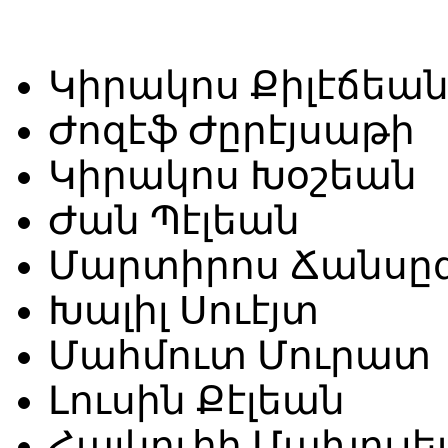
Կիրակոս Քիլէճեա
Ժոզէֆ Ժըրէյսաթի
Կիրակոս Խօշեան
Ժան Պէլեան
Մարտիրոս Ճանսը
Խալիլ Սուէյտ
Մահմուտ Մուրատ
Լուսին Քէլեան
Հայկուհի Մախուլ