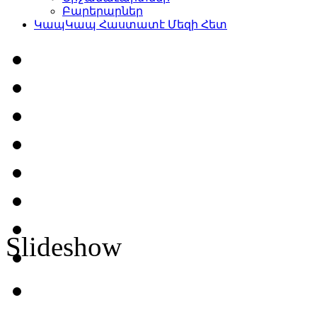
Բարերարներ
Կապ
Կապ Հաստատէ Մեզի Հետ
Slideshow