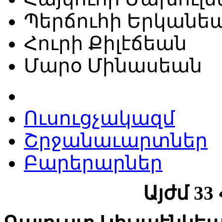
Պերճուհի Երկանե
Հուրի Քիլէճեան
Մարօ Մինասեան
Ուսուցչակազմ
Շրջանաւարտներ
Բարերարներ
Այժմ 33