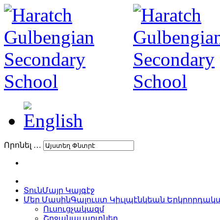
Որոնել …
Տուն
Մայր Կայգէջ
Մեր Մասին
Գալուստ Կիւլպէնկեան Երկրորդա
Ուսուցչակազմ
Շրջանաւարտներ