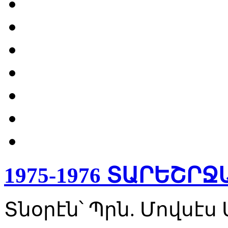
1975-1976 ՏԱՐԵՇՐ
Տնօրէն՝ Պրն. Մովսէ