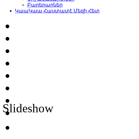
Բարերարներ
Կապ
Կապ Հաստատէ Մեզի Հետ
Slideshow