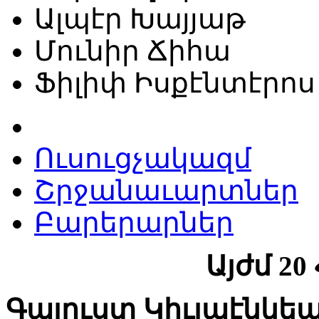
Ալպէր Խայյաթ
Մունիր Ճիհա
Ֆիլիփ Իսքէնտէրոս
Ուսուցչակազմ
Շրջանաւարտներ
Բարերարներ
Այժմ 20
Գալուստ Կիւլպէնկե