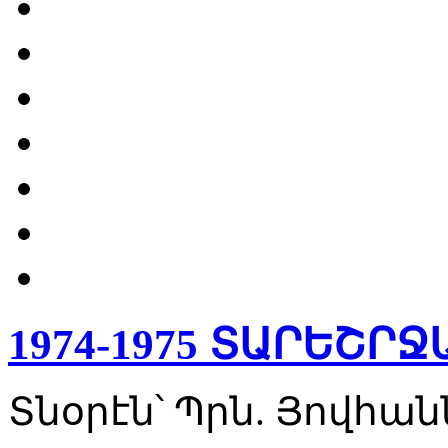
1974-1975 ՏԱՐԵՇՐ
Տնօրէն՝ Պրն. Յովհ