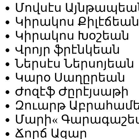
Մովսէս Այնթապեա
Կիրակոս Քիլէճեա
Կիրակոս Խօշեան
Վրոյր ֆրէնկեան
Ներսէս Ներսոյեան
Կարօ Սաղըրեան
Ժոզէֆ Ժըրէյսաթի
Զուարթ Աբրահամ
Մարի« Գարագաշե
Ճորճ Ազար