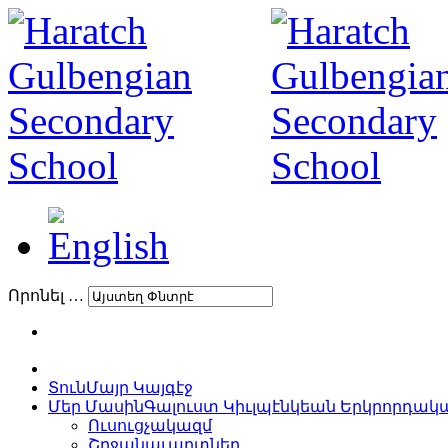
Որոնել …
Տուն
Մայր Կայգէջ
Մեր Մասին
Գալուստ Կիւլպէնկեան Երկրորդա
Ուսուցչակազմ
Շրջանաւարտներ