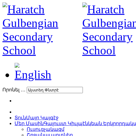
Որոնել …
Տուն
Մայր Կայգէջ
Մեր Մասին
Գալուստ Կիւլպէնկեան Երկրորդա
Ուսուցչակազմ
Շրջանաւարտներ