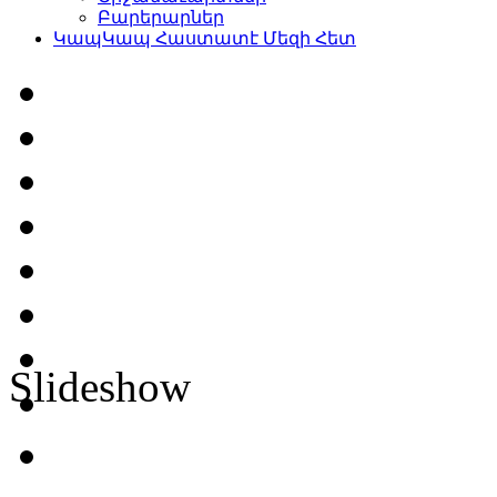
Բարերարներ
Կապ
Կապ Հաստատէ Մեզի Հետ
Slideshow