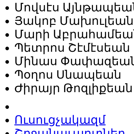
Մովսէս Այնթապեա
Յակոբ Մախուլեան
Մարի Աբրահամեա
Պետրոս Շէմէսեան
Մինաս Փափազեա
Պօղոս Սնապեան
Ժիրայր Թոզլիքեան
Ուսուցչակազմ
Շրջանաւարտներ