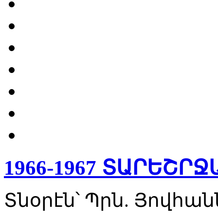
1966-1967 ՏԱՐԵՇՐ
Տնօրէն՝ Պրն. Յովհ