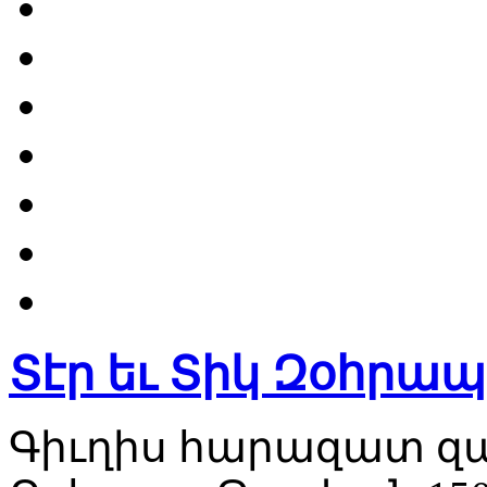
Տէր եւ Տիկ Զօհրա
Գիւղիս հարազատ զաւ