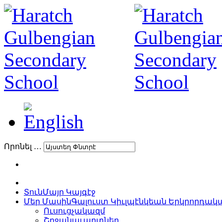
Որոնել …
Տուն
Մայր Կայգէջ
Մեր Մասին
Գալուստ Կիւլպէնկեան Երկրորդա
Ուսուցչակազմ
Շրջանաւարտներ