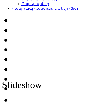
Բարերարներ
Կապ
Կապ Հաստատէ Մեզի Հետ
Slideshow